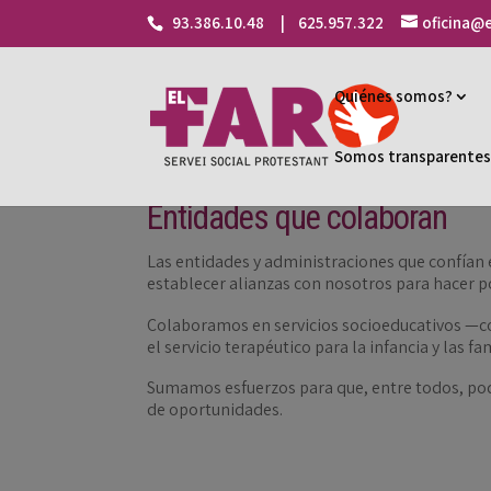
93.386.10.48 | 625.957.322
oficina@e
Quiénes somos?
Somos transparente
Entidades que colaboran
Las entidades y administraciones que confían
establecer alianzas con nosotros para hacer p
Colaboramos en servicios socioeducativos 
el servicio terapéutico para la infancia y las fa
Sumamos esfuerzos para que, entre todos, pod
de oportunidades.