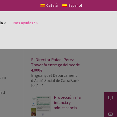
Català
Español
ia
Nos ayudas?
El Director Rafael Pérez
Traver fa entrega del xec de
4.000€
Enguany, el Departament
, en
d’Acció Social de CaixaBank
ha
[…]
dad
Protección a la
infancia y
adolescencia