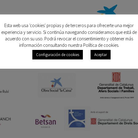
Esta web usa 'cookies' propias y de terceros para ofrecerte una mejor
experiencia y servicio. Si continúa navegando consideramos que está de
acuerdo con su uso. Podrá revocar el consentimiento y obtener más
información consultando nuestra Política de cookies.
Configuración de cookies
Aceptar