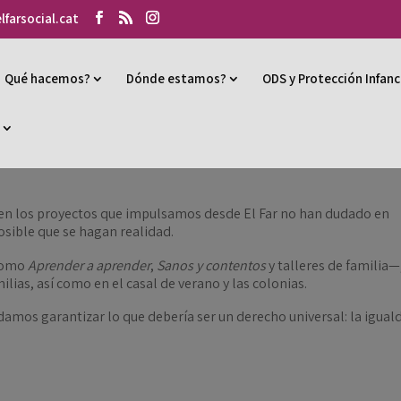
lfarsocial.cat
Qué hacemos?
Dónde estamos?
ODS y Protección Infanc
s
 en los proyectos que impulsamos desde El Far no han dudado en
osible que se hagan realidad.
—como
Aprender a aprender
,
Sanos y contentos
y talleres de familia—
milias, así como en el casal de verano y las colonias.
amos garantizar lo que debería ser un derecho universal: la igual