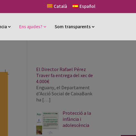
Català
Español
ncia
Ens ajudes?
Som transparents
El Director Rafael Pérez
Traver fa entrega del xec de
4.000€
Enguany, el Departament
d’Acció Social de CaixaBank
ha
[…]
Protecció a la
infància i
adolescència