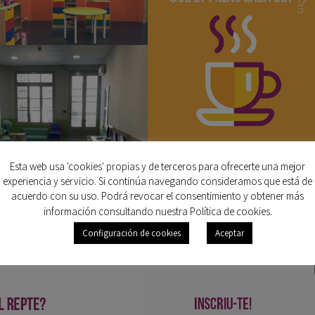
Esta web usa 'cookies' propias y de terceros para ofrecerte una mejor
experiencia y servicio. Si continúa navegando consideramos que está de
acuerdo con su uso. Podrá revocar el consentimiento y obtener más
información consultando nuestra Política de cookies.
Configuración de cookies
Aceptar