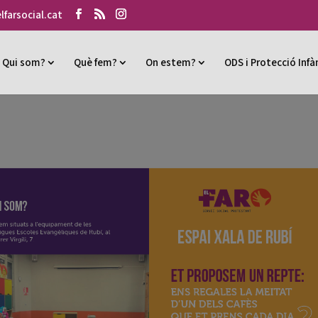
lfarsocial.cat
Qui som?
Què fem?
On estem?
ODS i Protecció Infà