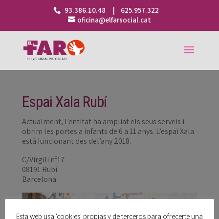
93.386.10.48 | 625.957.322
oficina@elfarsocial.cat
Espai Xala Rubí
Actualment, l’entitat ha ampliat els seus serveis i
obrim les portes a infants de 6 a 11 anys. L’espai Xala
està funcionant des del’any 2018.
C/Virgili nº17
08191 Rubí
Barcelona
Esta web usa 'cookies' propias y de terceros para ofrecerte una