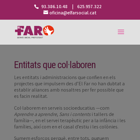
93.386.10.48 | 625.957.322
oficina@elfarsocial.cat
Entitats que col·laboren
Les entitats i administracions que confien en els
projectes que impulsem des d’El Far no han dubtat a
establir aliances amb nosaltres per fer possible que
es facin realitat.
Col·laborem en serveis socioeducatius —com
Aprendre a aprendre
,
Sans i contents
i tallers de
família—, en el servei terapèutic per a la infància i les
famílies, així com en el casal d’estiu i les colònies.
Sumem esforços perquè, entre tots, puguem